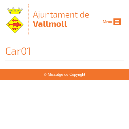
Vés al contingut
Ajuntament de
Vallmoll
Menu
Car01
© Missatge de Copyright