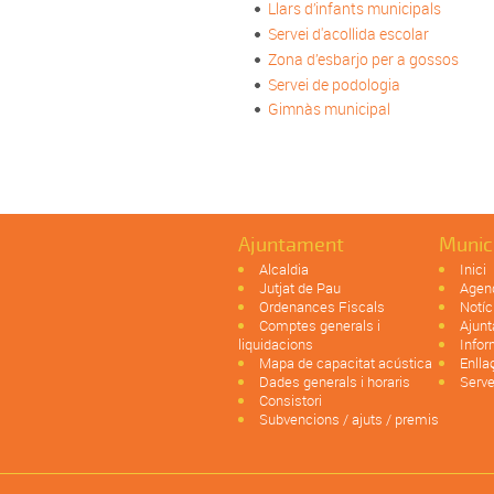
Llars d’infants municipals
Servei d'acollida escolar
Zona d’esbarjo per a gossos
Servei de podologia
Gimnàs municipal
Ajuntament
Munic
Alcaldia
Inici
Jutjat de Pau
Agen
Ordenances Fiscals
Notíc
Comptes generals i
Ajun
liquidacions
Infor
Mapa de capacitat acústica
Enlla
Dades generals i horaris
Serve
Consistori
Subvencions / ajuts / premis