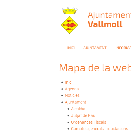
Vés al contingut
Ajuntamen
Vallmoll
INICI
AJUNTAMENT
INFORMA
Mapa de la we
Inici
Agenda
Notícies
Ajuntament
Alcaldia
Jutjat de Pau
Ordenances Fiscals
Comptes generals i liquidacions