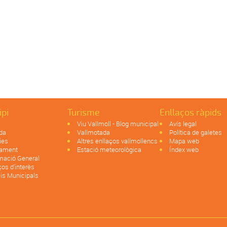
ipi
Turisme
Enllaços ràpids
Viu Vallmoll - Blog municipal
Avís legal
da
Vallmotada
Política de galetes
ies
Altres enllaços vallmollencs
Mapa web
tament
Estació meteorològica
Índex web
mació General
ços d'interès
is Municipals