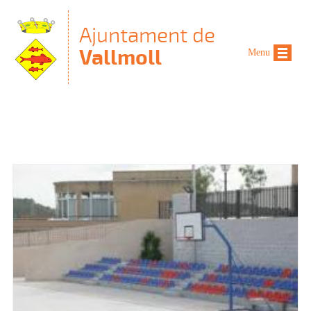
Vés al contingut
Ajuntament de
Vallmoll
Menu