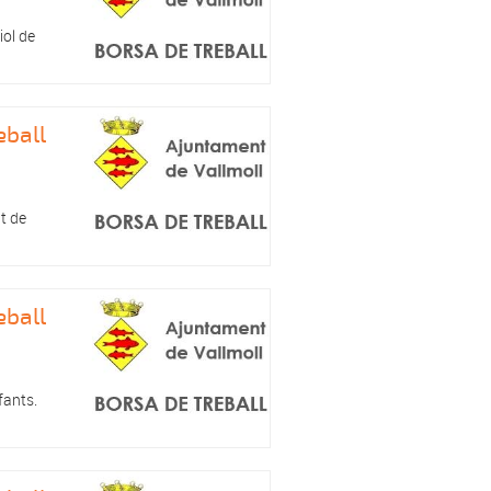
iol de
eball
at de
eball
fants.