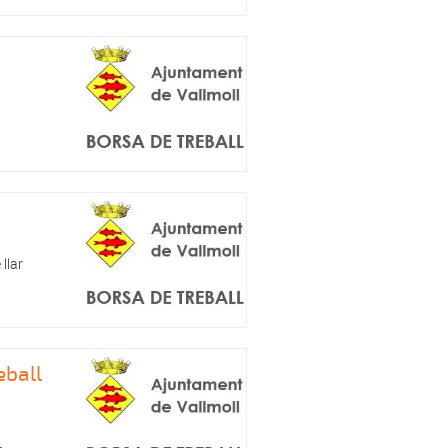
llar
eball