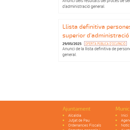
Anunci dels resultats del procés de se
d'administració general.
Llista definitiva person
superior d'administraci
29/05/2025
OFERTA PÚBLICA D'OCUPACIÓ
Anunci de la llista definitiva de perso
general.
Pàgines
Ajuntament
Munic
Alcaldia
Inici
Jutjat de Pau
Agen
Ordenances Fiscals
Notíc