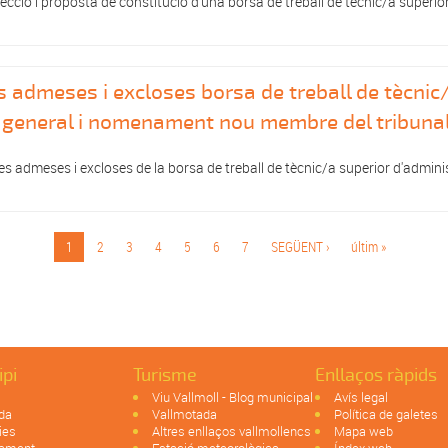
lecció i proposta de constitució d'una borsa de treball de tècnic/a superio
es admeses i excloses borsa de treball de tècnic
ó general i nomenament nou membre del tribuna
nes admeses i excloses de la borsa de treball de tècnic/a superior d'admini
1
2
3
4
5
6
7
SEGÜENT ›
últim »
ipi
Turisme
Enllaços ràpids
Viu Vallmoll - Blog municipal
Avís legal
da
Vallmotada
Política de galetes
ies
Altres enllaços vallmollencs
Mapa web