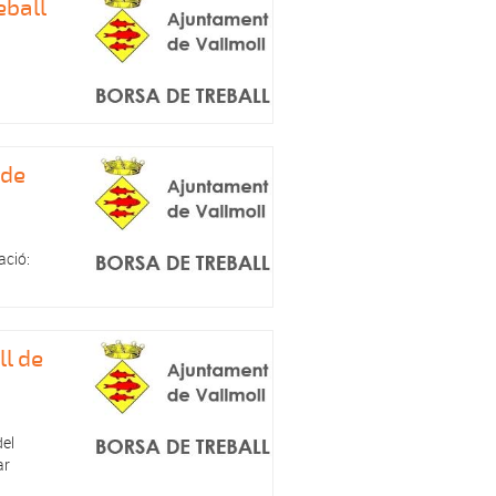
eball
 de
ació:
ll de
del
ar