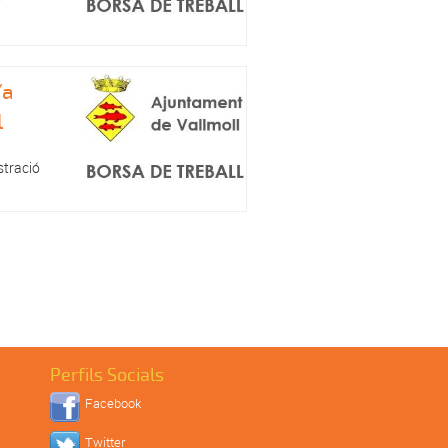
r
/a
l
stració
Perfils Socials
Facebook
Twitter