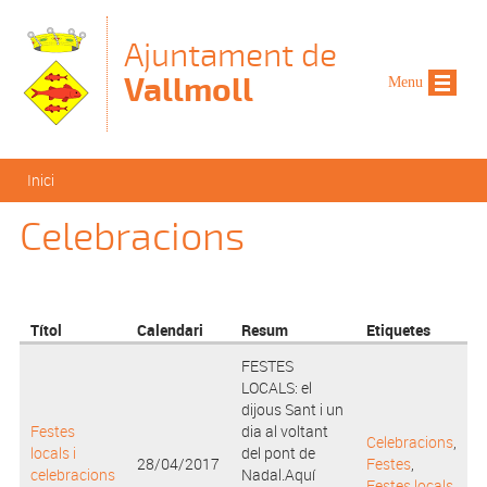
Vés al contingut
Ajuntament de
Vallmoll
Menu
Esteu aquí
Inici
Celebracions
Títol
Calendari
Resum
Etiquetes
FESTES
LOCALS: el
dijous Sant i un
Festes
dia al voltant
Celebracions
,
locals i
del pont de
28/04/2017
Festes
,
celebracions
Nadal.Aquí
Festes locals