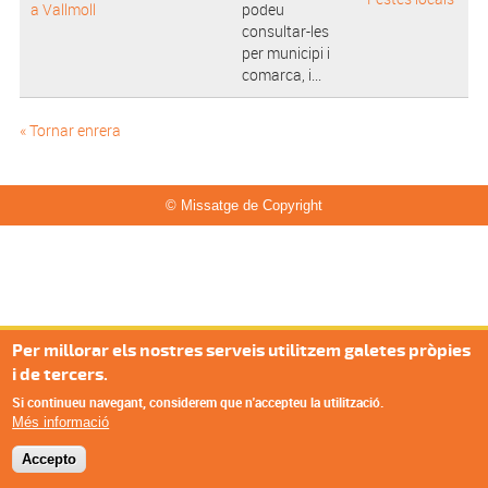
a Vallmoll
podeu
consultar-les
per municipi i
comarca, i...
« Tornar enrera
© Missatge de Copyright
Per millorar els nostres serveis utilitzem galetes pròpies
i de tercers.
Si continueu navegant, considerem que n'accepteu la utilització.
Més informació
Accepto