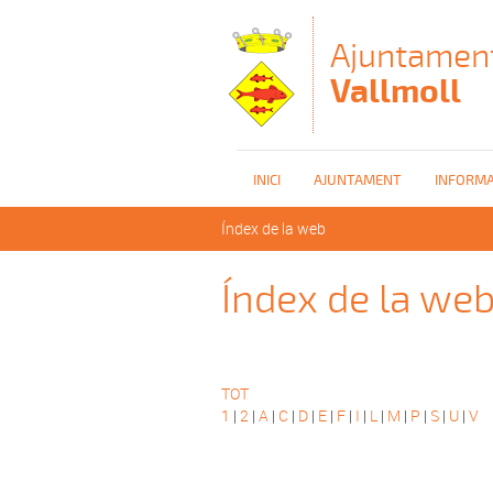
Vés al contingut
Ajuntamen
Vallmoll
INICI
AJUNTAMENT
INFORMA
Esteu aquí
Índex de la web
Índex de la we
TOT
1
|
2
|
A
|
C
|
D
|
E
|
F
|
I
|
L
|
M
|
P
|
S
|
U
|
V