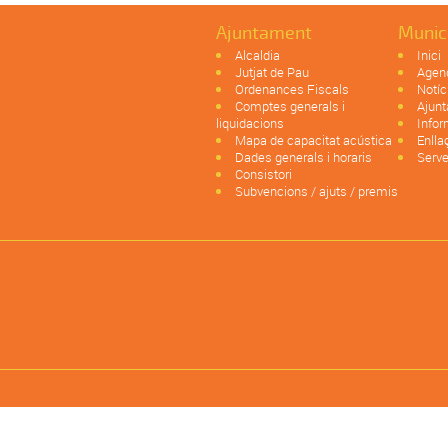
Ajuntament
Munic
Alcaldia
Inici
Jutjat de Pau
Agen
Ordenances Fiscals
Notíc
Comptes generals i
Ajun
liquidacions
Infor
Mapa de capacitat acústica
Enlla
Dades generals i horaris
Serve
Consistori
Subvencions / ajuts / premis