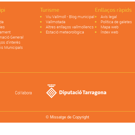
ipi
Turisme
Enllaços ràpids
Viu Vallmoll - Blog municipal
Avís legal
da
Vallmotada
Política de galetes
ies
Altres enllaços vallmollencs
Mapa web
tament
Estació meteorològica
Índex web
mació General
ços d'interès
is Municipals
Col·labora
© Missatge de Copyright