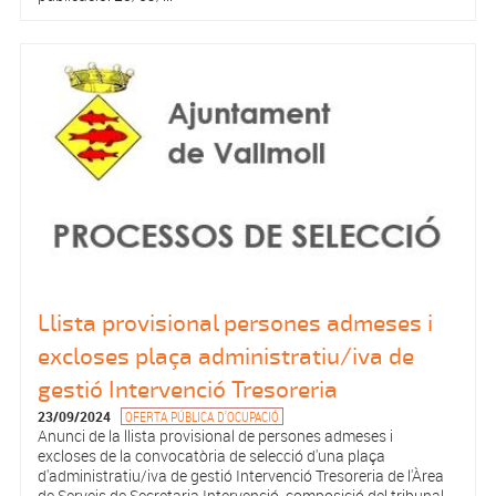
Llista provisional persones admeses i
excloses plaça administratiu/iva de
gestió Intervenció Tresoreria
23/09/2024
OFERTA PÚBLICA D'OCUPACIÓ
Anunci de la llista provisional de persones admeses i
excloses de la convocatòria de selecció d'una plaça
d'administratiu/iva de gestió Intervenció Tresoreria de l'Àrea
de Serveis de Secretaria Intervenció, composició del tribunal,